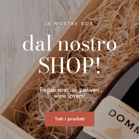
LE NOSTRE BOX
dal nostro
SHOP!
Regali speciali per veri
wine lovers!
Tutti i prodotti